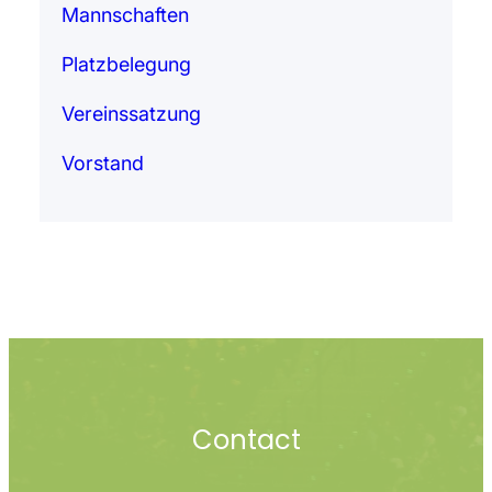
Mannschaften
Platzbelegung
Vereinssatzung
Vorstand
Contact