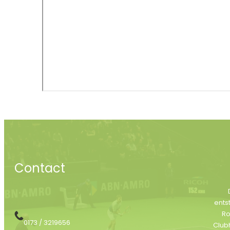
Contact
ents
Ro
0173 / 3219656
Club