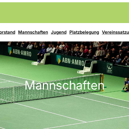
orstand
Mannschaften
Jugend
Platzbelegung
Vereinssatz
Mannschaften