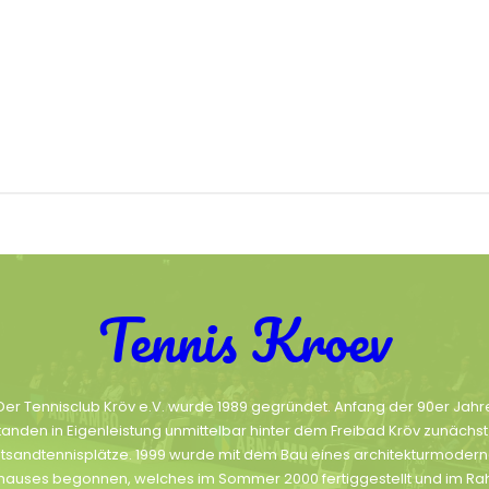
Tennis Kroev
Der Tennisclub Kröv e.V. wurde 1989 gegründet. Anfang der 90er Jahr
tanden in Eigenleistung unmittelbar hinter dem Freibad Kröv zunächst
tsandtennisplätze. 1999 wurde mit dem Bau eines architekturmoder
hauses begonnen, welches im Sommer 2000 fertiggestellt und im R