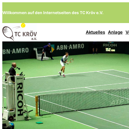
Zum
Willkommen auf den Internetseiten des TC Kröv e.V.
Inhalt
springen
Aktuelles
Anlage
V