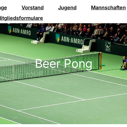
age
Vorstand
Jugend
Mannschaften
itgliedsformulare
Beer Pong