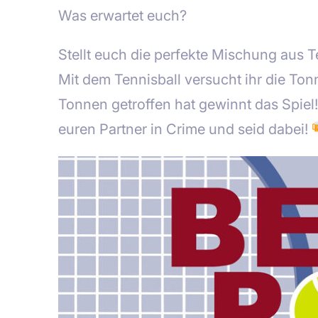
Was erwartet euch?
Stellt euch die perfekte Mischung aus 
Mit dem Tennisball versucht ihr die Tonn
Tonnen getroffen hat gewinnt das Spiel!
euren Partner in Crime und seid dabei!