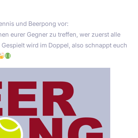
Tennis und Beerpong vor:
en eurer Gegner zu treffen, wer zuerst alle
 Gespielt wird im Doppel, also schnappt euch