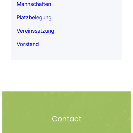
Mannschaften
Platzbelegung
Vereinssatzung
Vorstand
Contact